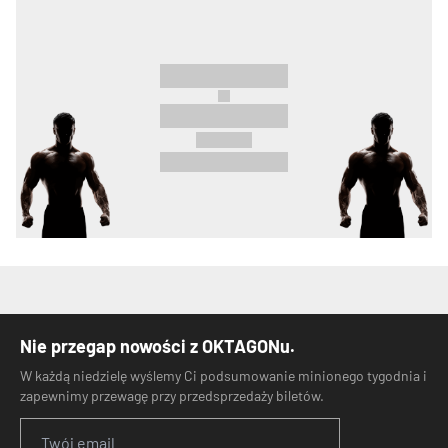
Nie przegap nowości z OKTAGONu.
W każdą niedzielę wyślemy Ci podsumowanie minionego tygodnia i
zapewnimy przewagę przy przedsprzedaży biletów.