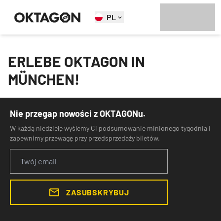
PL
ERLEBE OKTAGON IN
MÜNCHEN!
Nie przegap nowości z OKTAGONu.
W każdą niedzielę wyślemy Ci podsumowanie minionego tygodnia i
zapewnimy przewagę przy przedsprzedaży biletów.
ZASUBSKRYBUJ