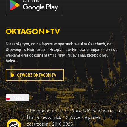
Ciesz się tym, co najlepsze w sportach walki w Czechach, na
Słowacji, w Niemczech i Hiszpanii, w tym transmisjami na żywo,
walkami oraz dokumentami z MMA, Muay Thai, kickboxingu i
boksu.
OTWÓRZ OKTAGON.TV
Polski
2NP production s.r.o.
|
Neruda Production s. r. o.
| Fame Factory LLP © Wszelkie prawa
zastrzeżone
2016-
2026