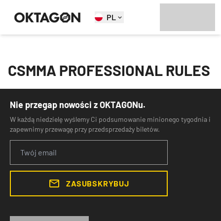
PL
CSMMA PROFESSIONAL RULES
Nie przegap nowości z OKTAGONu.
W każdą niedzielę wyślemy Ci podsumowanie minionego tygodnia i
zapewnimy przewagę przy przedsprzedaży biletów.
ZASUBSKRYBUJ