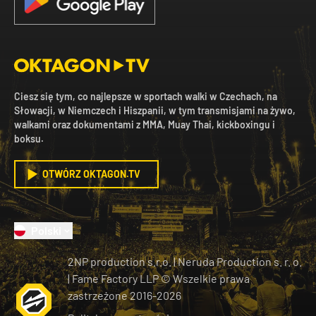
Ciesz się tym, co najlepsze w sportach walki w Czechach, na
Słowacji, w Niemczech i Hiszpanii, w tym transmisjami na żywo,
walkami oraz dokumentami z MMA, Muay Thai, kickboxingu i
boksu.
OTWÓRZ OKTAGON.TV
Polski
2NP production s.r.o.
|
Neruda Production s. r. o.
| Fame Factory LLP © Wszelkie prawa
zastrzeżone
2016-
2026