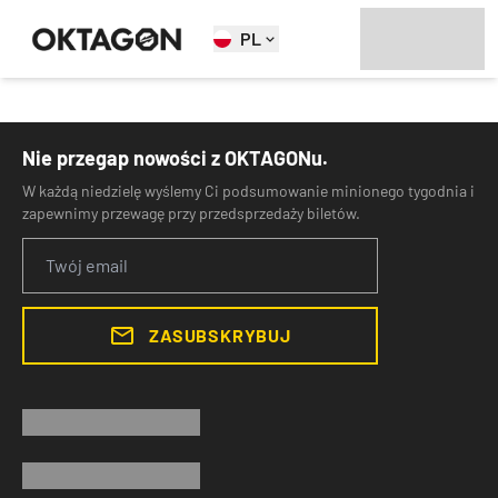
PL
Nie przegap nowości z OKTAGONu.
W każdą niedzielę wyślemy Ci podsumowanie minionego tygodnia i
zapewnimy przewagę przy przedsprzedaży biletów.
ZASUBSKRYBUJ