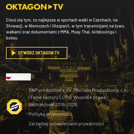
Ciesz się tym, co najlepsze w sportach walki w Czechach, na
Słowacji, w Niemczech i Hiszpanii, w tym transmisjami na żywo,
walkami oraz dokumentami z MMA, Muay Thai, kickboxingu i
boksu.
OTWÓRZ OKTAGON.TV
Polski
2NP production s.r.o.
|
Neruda Production s. r. o.
| Fame Factory LLP © Wszelkie prawa
zastrzeżone
2016-
2026
Polityka prywatności
Zarządzaj ustawieniami prywatności