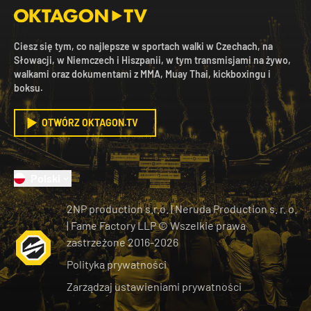
Ciesz się tym, co najlepsze w sportach walki w Czechach, na
Słowacji, w Niemczech i Hiszpanii, w tym transmisjami na żywo,
walkami oraz dokumentami z MMA, Muay Thai, kickboxingu i
boksu.
OTWÓRZ OKTAGON.TV
Polski
2NP production s.r.o.
|
Neruda Production s. r. o.
| Fame Factory LLP © Wszelkie prawa
zastrzeżone
2016-
2026
Polityka prywatności
Zarządzaj ustawieniami prywatności