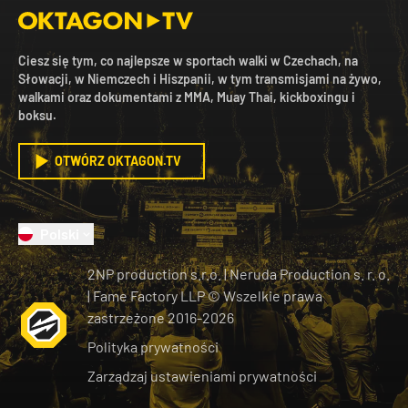
Ciesz się tym, co najlepsze w sportach walki w Czechach, na
Słowacji, w Niemczech i Hiszpanii, w tym transmisjami na żywo,
walkami oraz dokumentami z MMA, Muay Thai, kickboxingu i
boksu.
OTWÓRZ OKTAGON.TV
Polski
2NP production s.r.o.
|
Neruda Production s. r. o.
| Fame Factory LLP © Wszelkie prawa
zastrzeżone
2016-
2026
Polityka prywatności
Zarządzaj ustawieniami prywatności