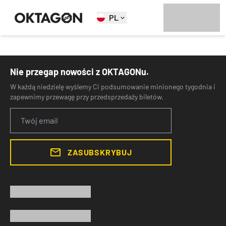
PL
Nie przegap nowości z OKTAGONu.
W każdą niedzielę wyślemy Ci podsumowanie minionego tygodnia i
zapewnimy przewagę przy przedsprzedaży biletów.
ZASUBSKRYBUJ