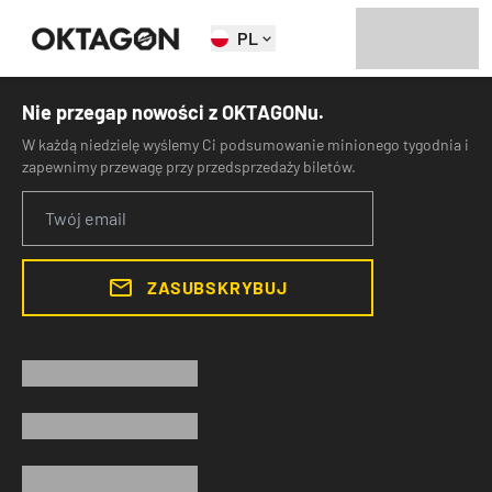
PL
Nie przegap nowości z OKTAGONu.
W każdą niedzielę wyślemy Ci podsumowanie minionego tygodnia i
zapewnimy przewagę przy przedsprzedaży biletów.
ZASUBSKRYBUJ