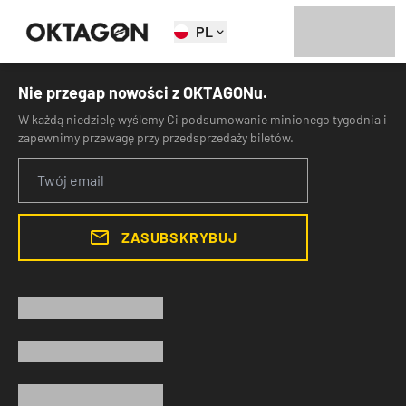
PL
Nie przegap nowości z OKTAGONu.
W każdą niedzielę wyślemy Ci podsumowanie minionego tygodnia i
zapewnimy przewagę przy przedsprzedaży biletów.
ZASUBSKRYBUJ