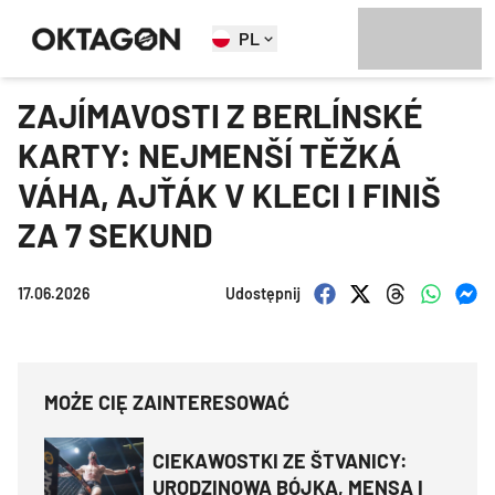
PL
ZAJÍMAVOSTI Z BERLÍNSKÉ
KARTY: NEJMENŠÍ TĚŽKÁ
VÁHA, AJŤÁK V KLECI I FINIŠ
ZA 7 SEKUND
17.06.2026
Udostępnij
MOŻE CIĘ ZAINTERESOWAĆ
CIEKAWOSTKI ZE ŠTVANICY:
URODZINOWA BÓJKA, MENSA I