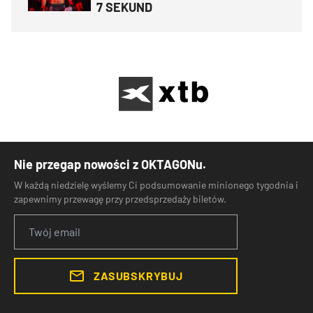
7 SEKUND
Nie przegap nowości z OKTAGONu.
W każdą niedzielę wyślemy Ci podsumowanie minionego tygodnia i
zapewnimy przewagę przy przedsprzedaży biletów.
ZASUBSKRYBUJ