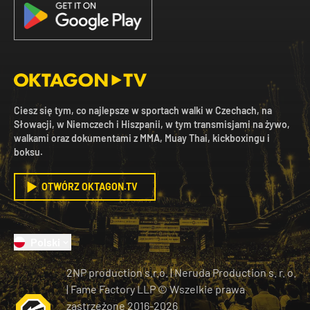
Ciesz się tym, co najlepsze w sportach walki w Czechach, na
Słowacji, w Niemczech i Hiszpanii, w tym transmisjami na żywo,
walkami oraz dokumentami z MMA, Muay Thai, kickboxingu i
boksu.
OTWÓRZ OKTAGON.TV
Polski
2NP production s.r.o.
|
Neruda Production s. r. o.
| Fame Factory LLP © Wszelkie prawa
zastrzeżone
2016-
2026