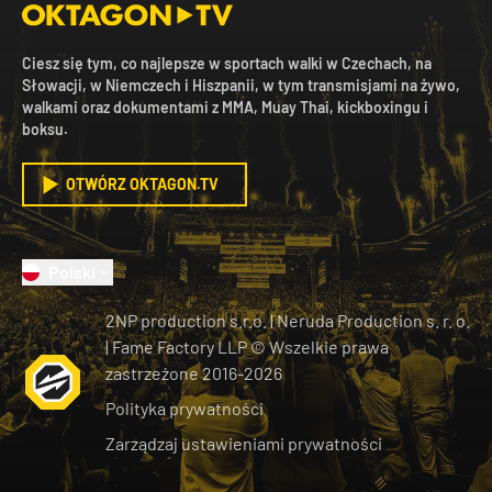
Ciesz się tym, co najlepsze w sportach walki w Czechach, na
Słowacji, w Niemczech i Hiszpanii, w tym transmisjami na żywo,
walkami oraz dokumentami z MMA, Muay Thai, kickboxingu i
boksu.
OTWÓRZ OKTAGON.TV
Polski
2NP production s.r.o.
|
Neruda Production s. r. o.
| Fame Factory LLP © Wszelkie prawa
zastrzeżone
2016-
2026
Polityka prywatności
Zarządzaj ustawieniami prywatności