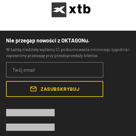
Nie przegap nowości z OKTAGONu.
W każdą niedzielę wyślemy Ci podsumowanie minionego tygodnia i
zapewnimy przewagę przy przedsprzedaży biletów.
ZASUBSKRYBUJ