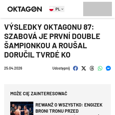
PL
VÝSLEDKY OKTAGONU 87:
SZABOVÁ JE PRVNÍ DOUBLE
ŠAMPIONKOU A ROUŠAL
DORUČIL TVRDÉ KO
25.04.2026
Udostępnij
MOŻE CIĘ ZAINTERESOWAĆ
REWANŻ O WSZYSTKO: ENGIZEK
BRONI TRONU PRZED