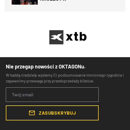
Nie przegap nowości z OKTAGONu.
W każdą niedzielę wyślemy Ci podsumowanie minionego tygodnia i
zapewnimy przewagę przy przedsprzedaży biletów.
ZASUBSKRYBUJ