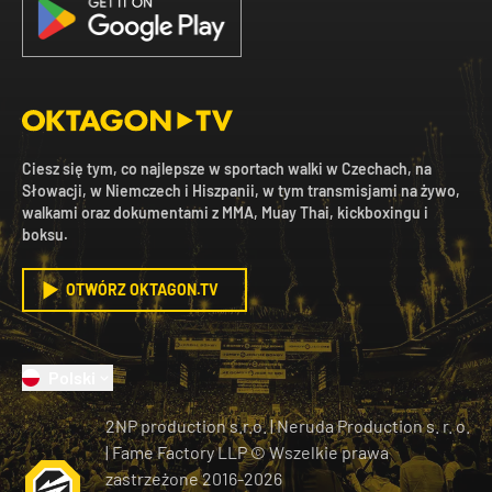
Ciesz się tym, co najlepsze w sportach walki w Czechach, na
Słowacji, w Niemczech i Hiszpanii, w tym transmisjami na żywo,
walkami oraz dokumentami z MMA, Muay Thai, kickboxingu i
boksu.
OTWÓRZ OKTAGON.TV
Polski
2NP production s.r.o.
|
Neruda Production s. r. o.
| Fame Factory LLP © Wszelkie prawa
zastrzeżone
2016-
2026