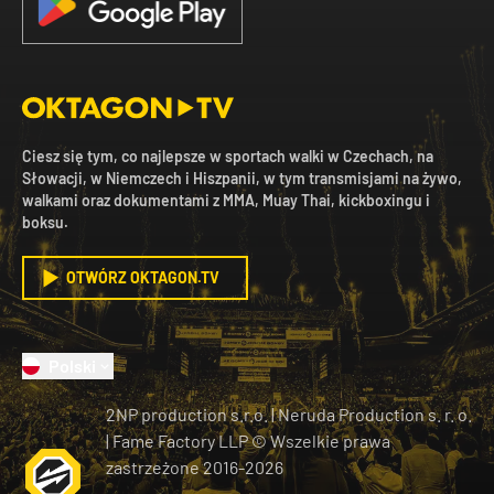
Ciesz się tym, co najlepsze w sportach walki w Czechach, na
Słowacji, w Niemczech i Hiszpanii, w tym transmisjami na żywo,
walkami oraz dokumentami z MMA, Muay Thai, kickboxingu i
boksu.
OTWÓRZ OKTAGON.TV
Polski
2NP production s.r.o.
|
Neruda Production s. r. o.
| Fame Factory LLP © Wszelkie prawa
zastrzeżone
2016-
2026