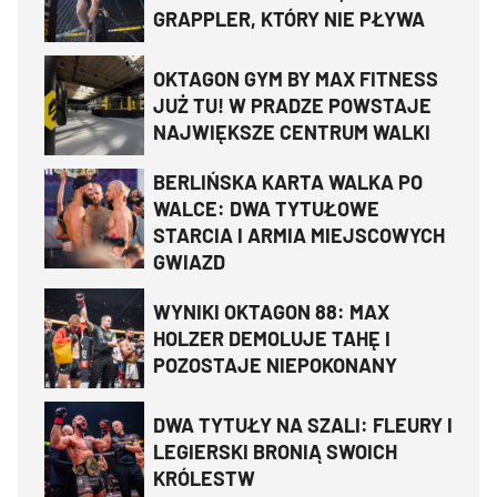
GRAPPLER, KTÓRY NIE PŁYWA
OKTAGON GYM BY MAX FITNESS
JUŻ TU! W PRADZE POWSTAJE
NAJWIĘKSZE CENTRUM WALKI
BERLIŃSKA KARTA WALKA PO
WALCE: DWA TYTUŁOWE
STARCIA I ARMIA MIEJSCOWYCH
GWIAZD
WYNIKI OKTAGON 88: MAX
HOLZER DEMOLUJE TAHĘ I
POZOSTAJE NIEPOKONANY
DWA TYTUŁY NA SZALI: FLEURY I
LEGIERSKI BRONIĄ SWOICH
KRÓLESTW