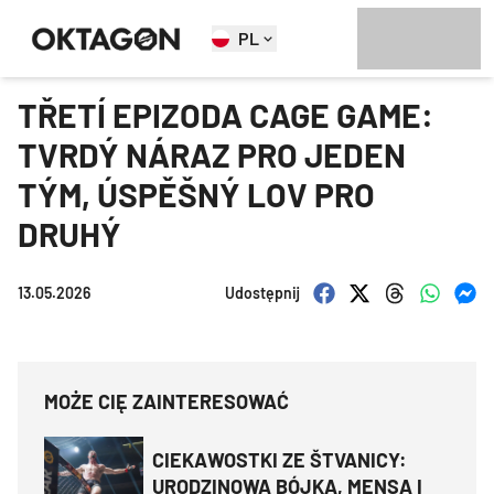
PL
TŘETÍ EPIZODA CAGE GAME:
TVRDÝ NÁRAZ PRO JEDEN
TÝM, ÚSPĚŠNÝ LOV PRO
DRUHÝ
13.05.2026
Udostępnij
MOŻE CIĘ ZAINTERESOWAĆ
CIEKAWOSTKI ZE ŠTVANICY:
URODZINOWA BÓJKA, MENSA I