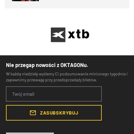
Nie przegap nowości z OKTAGONu.
W każdą niedzielę wyślemy Ci podsumowanie minionego tygodnia i
zapewnimy przewagę przy przedsprzedaży biletów.
ZASUBSKRYBUJ