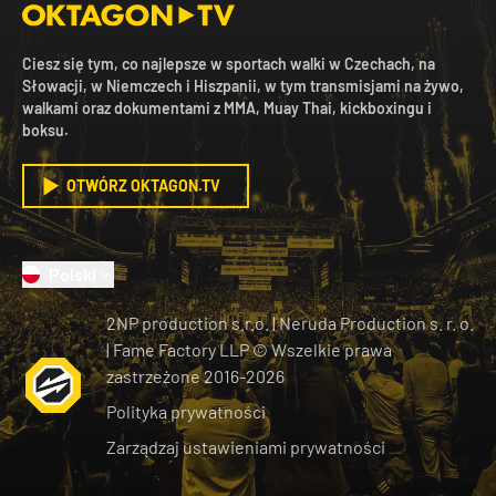
Ciesz się tym, co najlepsze w sportach walki w Czechach, na
Słowacji, w Niemczech i Hiszpanii, w tym transmisjami na żywo,
walkami oraz dokumentami z MMA, Muay Thai, kickboxingu i
boksu.
OTWÓRZ OKTAGON.TV
Polski
2NP production s.r.o.
|
Neruda Production s. r. o.
| Fame Factory LLP © Wszelkie prawa
zastrzeżone
2016-
2026
Polityka prywatności
Zarządzaj ustawieniami prywatności