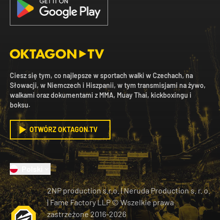
Ciesz się tym, co najlepsze w sportach walki w Czechach, na
Słowacji, w Niemczech i Hiszpanii, w tym transmisjami na żywo,
walkami oraz dokumentami z MMA, Muay Thai, kickboxingu i
boksu.
OTWÓRZ OKTAGON.TV
Polski
2NP production s.r.o.
|
Neruda Production s. r. o.
| Fame Factory LLP © Wszelkie prawa
zastrzeżone
2016-
2026