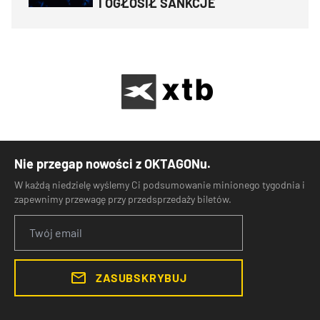
I OGŁOSIŁ SANKCJE
Nie przegap nowości z OKTAGONu.
W każdą niedzielę wyślemy Ci podsumowanie minionego tygodnia i
zapewnimy przewagę przy przedsprzedaży biletów.
ZASUBSKRYBUJ