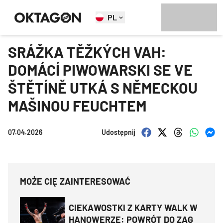
PL
SRÁŽKA TĚŽKÝCH VAH:
DOMÁCÍ PIWOWARSKI SE VE
ŠTĚTÍNĚ UTKÁ S NĚMECKOU
MAŠINOU FEUCHTEM
07.04.2026
Udostępnij
MOŻE CIĘ ZAINTERESOWAĆ
CIEKAWOSTKI Z KARTY WALK W
HANOWERZE: POWRÓT DO ZAG