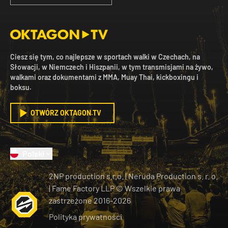
Ciesz się tym, co najlepsze w sportach walki w Czechach, na
Słowacji, w Niemczech i Hiszpanii, w tym transmisjami na żywo,
walkami oraz dokumentami z MMA, Muay Thai, kickboxingu i
boksu.
OTWÓRZ OKTAGON.TV
Polski
2NP production s.r.o.
|
Neruda Production s. r. o.
| Fame Factory LLP © Wszelkie prawa
zastrzeżone
2016-
2026
Polityka prywatności