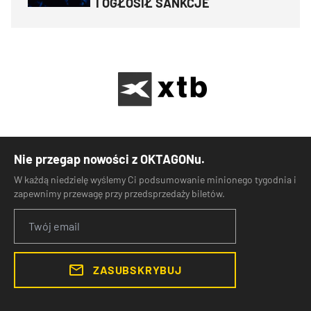
I OGŁOSIŁ SANKCJE
Nie przegap nowości z OKTAGONu.
W każdą niedzielę wyślemy Ci podsumowanie minionego tygodnia i
zapewnimy przewagę przy przedsprzedaży biletów.
ZASUBSKRYBUJ