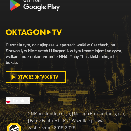
Ciesz się tym, co najlepsze w sportach walki w Czechach, na
Słowacji, w Niemczech i Hiszpanii, w tym transmisjami na żywo,
walkami oraz dokumentami z MMA, Muay Thai, kickboxingu i
boksu.
OTWÓRZ OKTAGON.TV
Polski
2NP production s.r.o.
|
Neruda Production s. r. o.
| Fame Factory LLP © Wszelkie prawa
zastrzeżone
2016-
2026