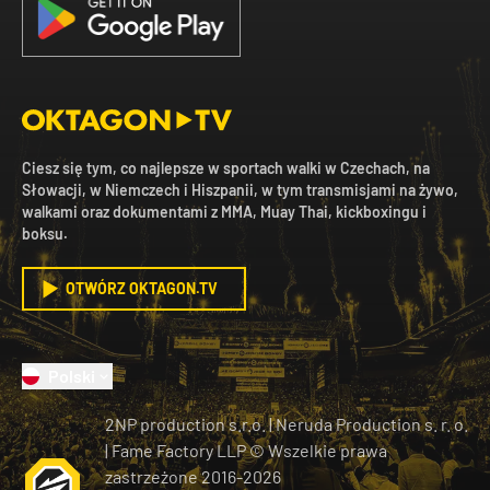
Ciesz się tym, co najlepsze w sportach walki w Czechach, na
Słowacji, w Niemczech i Hiszpanii, w tym transmisjami na żywo,
walkami oraz dokumentami z MMA, Muay Thai, kickboxingu i
boksu.
OTWÓRZ OKTAGON.TV
Polski
2NP production s.r.o.
|
Neruda Production s. r. o.
| Fame Factory LLP © Wszelkie prawa
zastrzeżone
2016-
2026