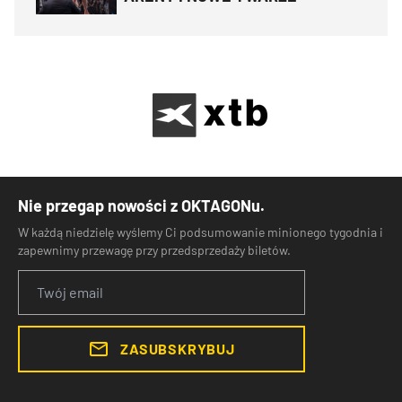
Nie przegap nowości z OKTAGONu.
W każdą niedzielę wyślemy Ci podsumowanie minionego tygodnia i
zapewnimy przewagę przy przedsprzedaży biletów.
ZASUBSKRYBUJ