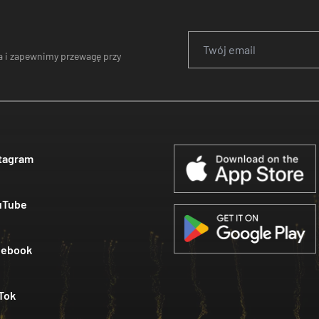
 i zapewnimy przewagę przy
tagram
uTube
cebook
Tok