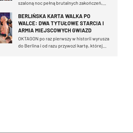
szaloną noc pełną brutalnych zakończeń,
dostarczając bezprecedensowych 8
BERLIŃSKA KARTA WALKA PO
skończeń przed czasem na 10 walk! ZAG
WALCE: DWA TYTUŁOWE STARCIA I
Arena eksplodowała entuzjazmem, gdy
ARMIA MIEJSCOWYCH GWIAZD
lokalny bohater Max Holzer zdemolował
Khalida Tahę.
OKTAGON po raz pierwszy w historii wyrusza
do Berlina i od razu przywozi kartę, której
dawno nie widzieliśmy. Uber Arena 20
czerwca stanie się areną dwóch walk
tytułowych i gali pełnej miejscowych gwiazd
oraz międzynarodowej elity.