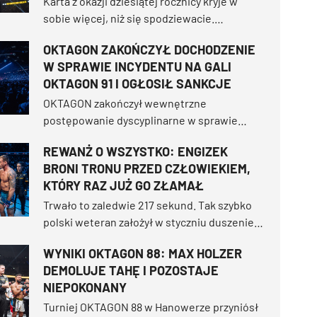
Karta z okazji dziesiątej rocznicy kryje w
sobie więcej, niż się spodziewacie.
Przygotujcie się na kobiecą walkę stulecia,
OKTAGON ZAKOŃCZYŁ DOCHODZENIE
która dwukrotnie nie doszła do skutku,
W SPRAWIE INCYDENTU NA GALI
najwyżej notowane męskie starcie w historii
OKTAGON 91 I OGŁOSIŁ SANKCJE
organizacji oraz powrót dziewięciu
zawodników na legendarną wyspę.
OKTAGON zakończył wewnętrzne
postępowanie dyscyplinarne w sprawie
incydentu, do którego doszło po walce
REWANŻ O WSZYSTKO: ENGIZEK
wieczoru gali OKTAGON 91 w Lanxess Arenie
BRONI TRONU PRZED CZŁOWIEKIEM,
w Kolonii. Organizacja nałożyła sankcje na
KTÓRY RAZ JUŻ GO ZŁAMAŁ
cztery osoby.
Trwało to zaledwie 217 sekund. Tak szybko
polski weteran założył w styczniu duszenie,
z którego nie było ucieczki, i pogrążył całą
WYNIKI OKTAGON 88: MAX HOLZER
halę w Düsseldorfie w osłupiałej ciszy.
DEMOLUJE TAHĘ I POZOSTAJE
NIEPOKONANY
Turniej OKTAGON 88 w Hanowerze przyniósł