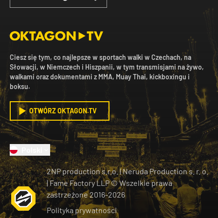
Ciesz się tym, co najlepsze w sportach walki w Czechach, na
Słowacji, w Niemczech i Hiszpanii, w tym transmisjami na żywo,
walkami oraz dokumentami z MMA, Muay Thai, kickboxingu i
boksu.
OTWÓRZ OKTAGON.TV
Polski
2NP production s.r.o.
|
Neruda Production s. r. o.
| Fame Factory LLP © Wszelkie prawa
zastrzeżone
2016-
2026
Polityka prywatności