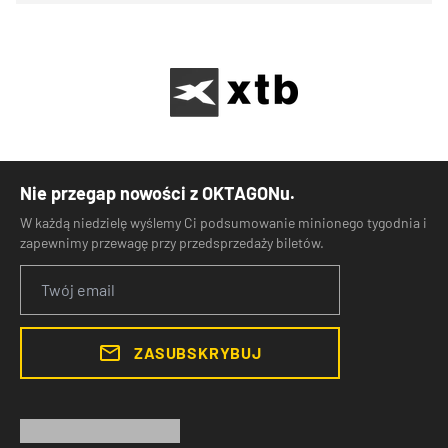
Nie przegap nowości z OKTAGONu.
W każdą niedzielę wyślemy Ci podsumowanie minionego tygodnia i
zapewnimy przewagę przy przedsprzedaży biletów.
ZASUBSKRYBUJ