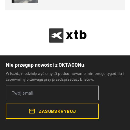
Nie przegap nowości z OKTAGONu.
W każdą niedzielę wyślemy Ci podsumowanie minionego tygodnia i
zapewnimy przewagę przy przedsprzedaży biletów.
ZASUBSKRYBUJ