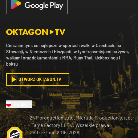
Ciesz się tym, co najlepsze w sportach walki w Czechach, na
Słowacji, w Niemczech i Hiszpanii, w tym transmisjami na żywo,
walkami oraz dokumentami z MMA, Muay Thai, kickboxingu i
boksu.
OTWÓRZ OKTAGON.TV
Polski
2NP production s.r.o.
|
Neruda Production s. r. o.
| Fame Factory LLP © Wszelkie prawa
zastrzeżone
2016-
2026