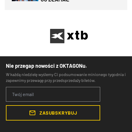
Nie przegap nowości z OKTAGONu.
W każdą niedzielę wyślemy Ci podsumowanie minionego tygodnia i
zapewnimy przewagę przy przedsprzedaży biletów.
ZASUBSKRYBUJ