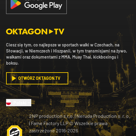
Ciesz się tym, co najlepsze w sportach walki w Czechach, na
Słowacji, w Niemczech i Hiszpanii, w tym transmisjami na żywo,
walkami oraz dokumentami z MMA, Muay Thai, kickboxingu i
boksu.
OTWÓRZ OKTAGON.TV
Polski
2NP production s.r.o.
|
Neruda Production s. r. o.
| Fame Factory LLP © Wszelkie prawa
zastrzeżone
2016-
2026