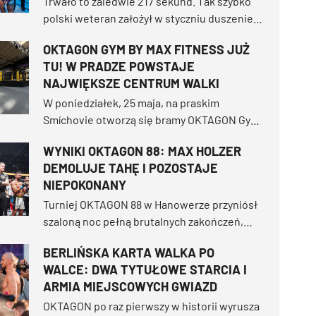
Trwało to zaledwie 217 sekund. Tak szybko
polski weteran założył w styczniu duszenie,
z którego nie było ucieczki, i pogrążył całą
OKTAGON GYM BY MAX FITNESS JUŻ
halę w Düsseldorfie w osłupiałej ciszy.
TU! W PRADZE POWSTAJE
NAJWIĘKSZE CENTRUM WALKI
W poniedziałek, 25 maja, na praskim
Smíchovie otworzą się bramy OKTAGON Gym
by Max Fitness i powiemy Ci to od razu:
WYNIKI OKTAGON 88: MAX HOLZER
czegoś takiego nie znajdziesz nigdzie indziej
DEMOLUJE TAHĘ I POZOSTAJE
w Europie.
NIEPOKONANY
Turniej OKTAGON 88 w Hanowerze przyniósł
szaloną noc pełną brutalnych zakończeń,
dostarczając bezprecedensowych 8
BERLIŃSKA KARTA WALKA PO
skończeń przed czasem na 10 walk! ZAG
WALCE: DWA TYTUŁOWE STARCIA I
Arena eksplodowała entuzjazmem, gdy
ARMIA MIEJSCOWYCH GWIAZD
lokalny bohater Max Holzer zdemolował
Khalida Tahę.
OKTAGON po raz pierwszy w historii wyrusza