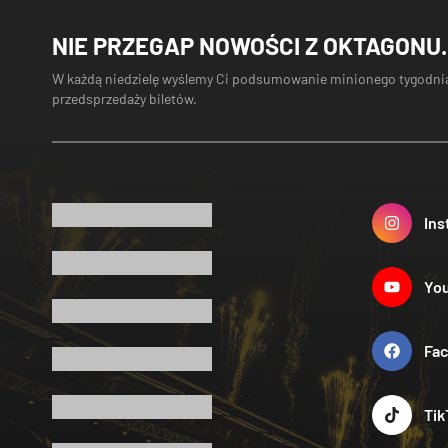
NIE PRZEGAP NOWOŚCI Z OKTAGONU.
W każdą niedzielę wyślemy Ci podsumowanie minionego tygodnia
przedsprzedaży biletów.
Ins
Yo
Fa
Tik