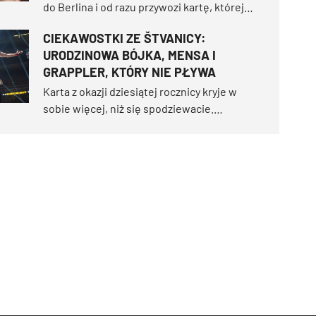
do Berlina i od razu przywozi kartę, której
dawno nie widzieliśmy. Uber Arena 20
CIEKAWOSTKI ZE ŠTVANICY:
czerwca stanie się areną dwóch walk
URODZINOWA BÓJKA, MENSA I
tytułowych i gali pełnej miejscowych gwiazd
GRAPPLER, KTÓRY NIE PŁYWA
oraz międzynarodowej elity.
Karta z okazji dziesiątej rocznicy kryje w
sobie więcej, niż się spodziewacie.
Przygotujcie się na kobiecą walkę stulecia,
która dwukrotnie nie doszła do skutku,
najwyżej notowane męskie starcie w historii
organizacji oraz powrót dziewięciu
zawodników na legendarną wyspę.