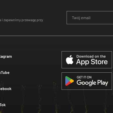
 i zapewnimy przewagę przy
tagram
uTube
cebook
Tok