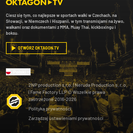
Ciesz się tym, co najlepsze w sportach walki w Czechach, na
Słowacji, w Niemczech i Hiszpanii, w tym transmisjami na żywo,
walkami oraz dokumentami z MMA, Muay Thai, kickboxingu i
boksu.
OTWÓRZ OKTAGON.TV
Polski
2NP production s.r.o.
|
Neruda Production s. r. o.
| Fame Factory LLP © Wszelkie prawa
zastrzeżone
2016-
2026
Polityka prywatności
Zarządzaj ustawieniami prywatności