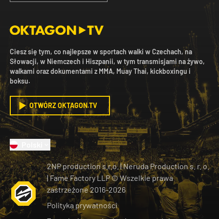
Ciesz się tym, co najlepsze w sportach walki w Czechach, na
Słowacji, w Niemczech i Hiszpanii, w tym transmisjami na żywo,
walkami oraz dokumentami z MMA, Muay Thai, kickboxingu i
boksu.
OTWÓRZ OKTAGON.TV
Polski
2NP production s.r.o.
|
Neruda Production s. r. o.
| Fame Factory LLP © Wszelkie prawa
zastrzeżone
2016-
2026
Polityka prywatności