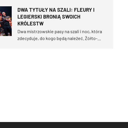
Przygotujcie się na kobiecą walkę stulecia,
DWA TYTUŁY NA SZALI: FLEURY I
która dwukrotnie nie doszła do skutku,
LEGIERSKI BRONIĄ SWOICH
najwyżej notowane męskie starcie w historii
KRÓLESTW
organizacji oraz powrót dziewięciu
zawodników na legendarną wyspę.
Dwa mistrzowskie pasy na szali i noc, która
zdecyduje, do kogo będą należeć. Żółto-
czarny kolos po raz pierwszy odwiedzi Berlin
i od razu serwuje pojedynki o złotoł.