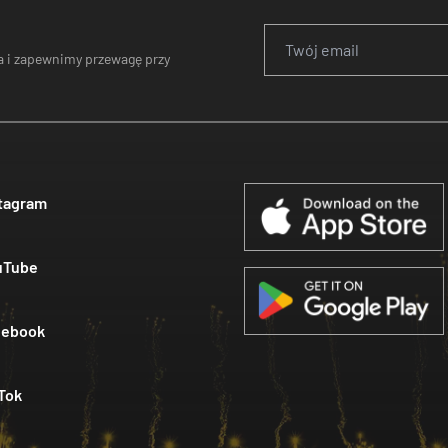
 i zapewnimy przewagę przy
tagram
uTube
cebook
Tok