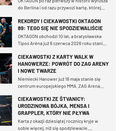
OKTAGON po raz pierwszy w historii wyrusza
do Berlina i od razu przywozi kartę, której
dawno nie widzieliśmy. Uber Arena 20
REKORDY I CIEKAWOSTKI OKTAGON
czerwca stanie się areną dwóch walk
89: TEGO SIĘ NIE SPODZIEWALIŚCIE
tytułowych i gali pełnej miejscowych gwiazd
oraz międzynarodowej elity.
OKTAGON obchodzi 10 lat, a bratysławska
Tipos Aréna już 6 czerwca 2026 roku stanie
się areną pierwszego jubileuszowego
CIEKAWOSTKI Z KARTY WALK W
wieczoru pod hasłem „Slovensko moje”.
HANOWERZE: POWRÓT DO ZAG ARENY
Podczas gdy słowacką metropolię napełni
I NOWE TWARZE
elektryzująca atmosfera, w klatce dojdzie do
najtwardszych bitew.
Niemiecki Hanower już 16 maja stanie się
centrum europejskiego MMA. ZAG Arena
ugości galę OKTAGON 88, która w swojej
CIEKAWOSTKI ZE ŠTVANICY:
karcie walk kryje mnóstwo niesamowitych
URODZINOWA BÓJKA, MENSA I
historii, historycznych kamieni milowych i
GRAPPLER, KTÓRY NIE PŁYWA
premier.
Karta z okazji dziesiątej rocznicy kryje w
sobie więcej, niż się spodziewacie.