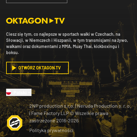
Ciesz się tym, co najlepsze w sportach walki w Czechach, na
Słowacji, w Niemczech i Hiszpanii, w tym transmisjami na żywo,
walkami oraz dokumentami z MMA, Muay Thai, kickboxingu i
boksu.
OTWÓRZ OKTAGON.TV
Polski
2NP production s.r.o.
|
Neruda Production s. r. o.
| Fame Factory LLP © Wszelkie prawa
zastrzeżone
2016-
2026
Polityka prywatności