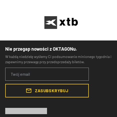
Nie przegap nowości z OKTAGONu.
W każdą niedzielę wyślemy Ci podsumowanie minionego tygodnia i
zapewnimy przewagę przy przedsprzedaży biletów.
ZASUBSKRYBUJ