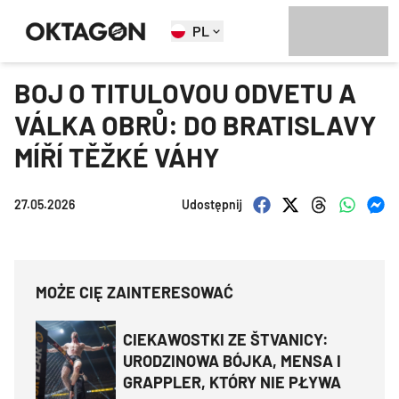
PL
BOJ O TITULOVOU ODVETU A
VÁLKA OBRŮ: DO BRATISLAVY
MÍŘÍ TĚŽKÉ VÁHY
27.05.2026
Udostępnij
MOŻE CIĘ ZAINTERESOWAĆ
CIEKAWOSTKI ZE ŠTVANICY:
URODZINOWA BÓJKA, MENSA I
GRAPPLER, KTÓRY NIE PŁYWA