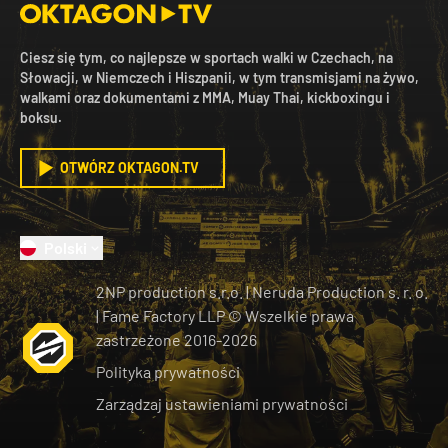
Ciesz się tym, co najlepsze w sportach walki w Czechach, na
Słowacji, w Niemczech i Hiszpanii, w tym transmisjami na żywo,
walkami oraz dokumentami z MMA, Muay Thai, kickboxingu i
boksu.
OTWÓRZ OKTAGON.TV
Polski
2NP production s.r.o.
|
Neruda Production s. r. o.
| Fame Factory LLP © Wszelkie prawa
zastrzeżone
2016-
2026
Polityka prywatności
Zarządzaj ustawieniami prywatności