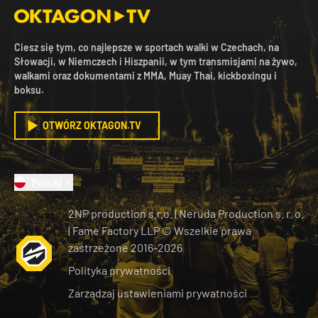
Ciesz się tym, co najlepsze w sportach walki w Czechach, na
Słowacji, w Niemczech i Hiszpanii, w tym transmisjami na żywo,
walkami oraz dokumentami z MMA, Muay Thai, kickboxingu i
boksu.
OTWÓRZ OKTAGON.TV
Polski
2NP production s.r.o.
|
Neruda Production s. r. o.
| Fame Factory LLP © Wszelkie prawa
zastrzeżone
2016-
2026
Polityka prywatności
Zarządzaj ustawieniami prywatności