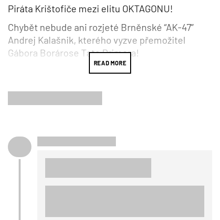
Piráta Krištofiče mezi elitu OKTAGONU!
Chybět nebude ani rozjeté Brněnské “AK-47”
Andrej Kalašnik, kterého vyzve přemožitel
Gábora Borárose Tato Primera!
READ MORE
Očekávanou premiéru si odbyde talentovaný
showman Matúš Juráček, jež slibuje velkou
show! Konečně se také dočkáme BITVY
MORAVÁKŮ, kde se tváří v tvář střetnou elitní
lehké váhy Matěj Kuzník a Marek Bartl!