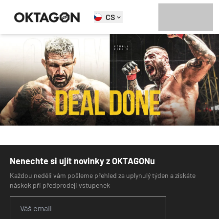
CS
Nenechte si ujít novinky z OKTAGONu
Každou neděli vám pošleme přehled za uplynulý týden a získáte
náskok při předprodeji vstupenek