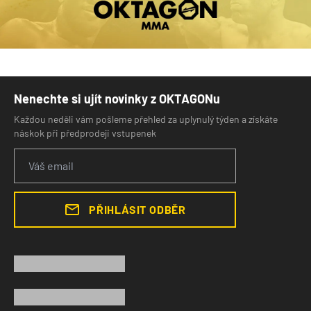
Nenechte si ujít novinky z OKTAGONu
Každou neděli vám pošleme přehled za uplynulý týden a získáte
náskok při předprodeji vstupenek
PŘIHLÁSIT ODBĚR