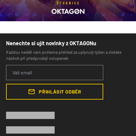
Nenechte si ujít novinky z OKTAGONu
Každou neděli vám pošleme přehled za uplynulý týden a získáte
náskok při předprodeji vstupenek
PŘIHLÁSIT ODBĚR