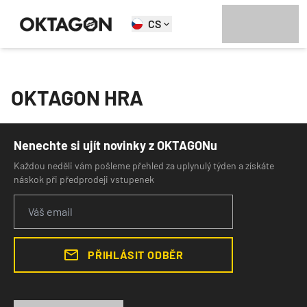
CS
OKTAGON HRA
Nenechte si ujít novinky z OKTAGONu
Každou neděli vám pošleme přehled za uplynulý týden a získáte
náskok při předprodeji vstupenek
PŘIHLÁSIT ODBĚR