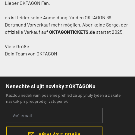
Lieber OKTAGON Fan,
es ist leider keine Anmeldung für den
OKTAGON 69
Dortmund
Vorverkauf mehr möglich. Aber keine Sorge, der
offizielle Verkauf auf
OKTAGONTICKETS.de
startet
2025
.
Viele Grüße
Dein Team von OKTAGON
Nenechte si ujít novinky z OKTAGONu
Každou neděli vám pošleme přehled za uplynulý týden a získáte
náskok při předprodeji vstupenek
PŘIHLÁSIT ODBĚR