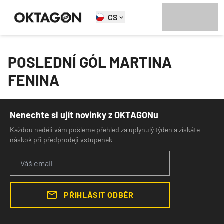
CS
POSLEDNÍ GÓL MARTINA
FENINA
Nenechte si ujít novinky z OKTAGONu
Každou neděli vám pošleme přehled za uplynulý týden a získáte
náskok při předprodeji vstupenek
PŘIHLÁSIT ODBĚR