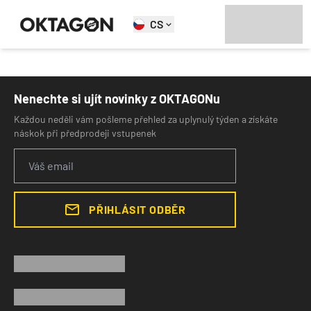
CS
Nenechte si ujít novinky z OKTAGONu
Každou neděli vám pošleme přehled za uplynulý týden a získáte
náskok při předprodeji vstupenek
PŘIHLÁSIT ODBĚR