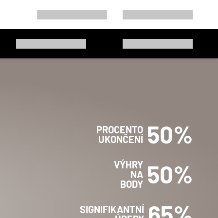
50
%
PROCENTO
UKONČENÍ
VÝHRY
50
%
NA
BODY
65
%
SIGNIFIKANTNÍ