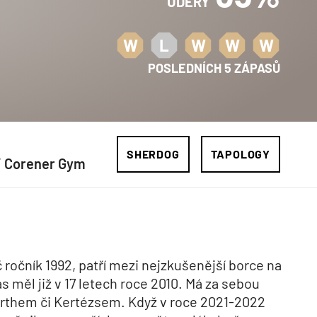
ÚDERY
W
L
W
W
W
POSLEDNÍCH 5 ZÁPASŮ
SHERDOG
TAPOLOGY
/ Corener Gym
 ročník 1992, patří mezi nejzkušenější borce na
as měl již v 17 letech roce 2010. Má za sebou
irthem či Kertézsem. Když v roce 2021-2022