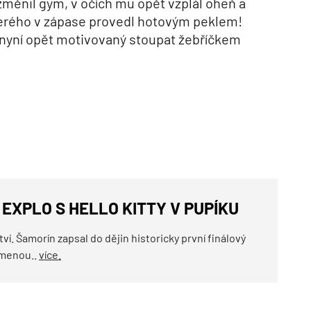
 změnil gym, v očích mu opět vzplál oheň a
kterého v zápase provedl hotovým peklem!
nyní opět motivovaný stoupat žebříčkem
EXPLO S HELLO KITTY V PUPÍKU
í. Šamorín zapsal do dějin historicky první finálový
omenou..
více.