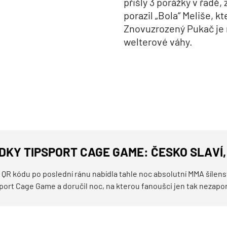
přišly 3 porážky v řadě,
porazil „Bola“ Meliše, 
Znovuzrozený Pukač je 
welterové váhy.
KY TIPSPORT CAGE GAME: ČESKO SLAVÍ, 
 QR kódu po poslední ránu nabídla tahle noc absolutní MMA šílenstv
port Cage Game a doručil noc, na kterou fanoušci jen tak nezap