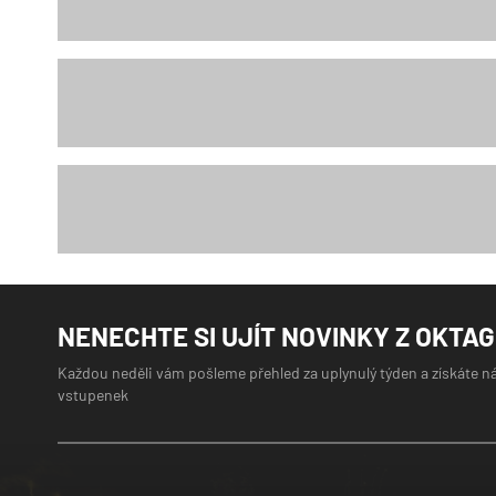
NENECHTE SI UJÍT NOVINKY Z OKTA
Každou neděli vám pošleme přehled za uplynulý týden a získáte n
vstupenek