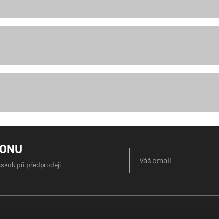
GONU
áskok při předprodeji