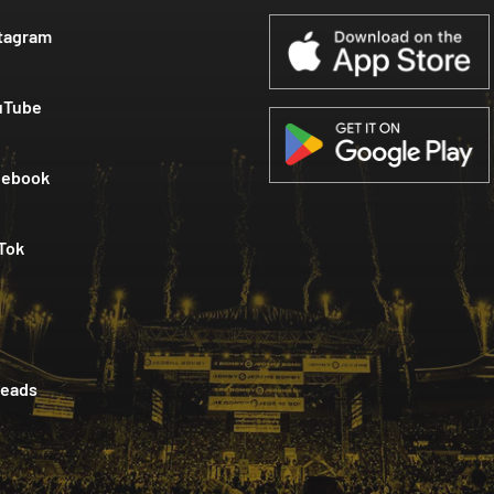
tagram
uTube
cebook
Tok
reads