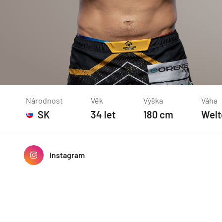
Národnost
Věk
Výška
Váha
SK
34
let
180
cm
Welt
Instagram