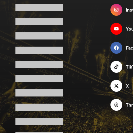
Ins
Yo
Fa
Tik
X
Th