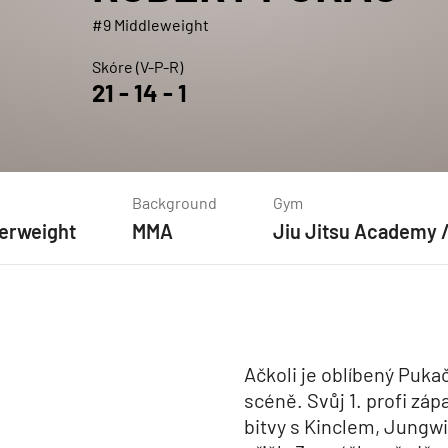
#9 Middleweight
Skóre (V-P-R)
21
-
14
-
1
Background
Gym
erweight
MMA
Jiu Jitsu Academy 
Ačkoli je oblíbený Pukač
scéně. Svůj 1. profi záp
bitvy s Kinclem, Jungw