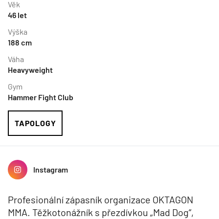
Věk
46
let
Výška
188
cm
Váha
Heavyweight
Gym
Hammer Fight Club
TAPOLOGY
Instagram
Profesionální zápasník organizace OKTAGON
MMA. Těžkotonážník s přezdívkou „Mad Dog“,