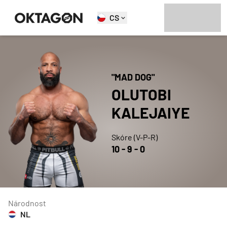
CS
"
MAD DOG
"
OLUTOBI
KALEJAIYE
Skóre (V-P-R)
10
-
9
-
0
Národnost
NL