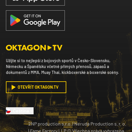
Užijte si to nejlepší z bojových sportů v Česko-Slovensku,
Německu a Španělsku včetně přímých přenosů, zápasů a
dokumentů z MMA, Muay Thai, kickboxerské a boxerské scény.
OTEVŘÍT OKTAGON.TV
Čeština
2NP production s.r.o.
|
Neruda Production s. r. o.
| Fame Factory LLP © Všechna práva vyhrazena