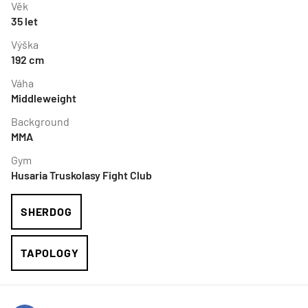
Věk
35
let
Výška
192
cm
Váha
Middleweight
Background
MMA
Gym
Husaria Truskolasy Fight Club
SHERDOG
TAPOLOGY