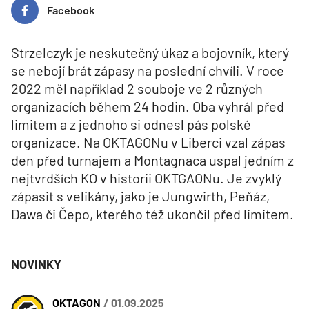
Facebook
Strzelczyk je neskutečný úkaz a bojovník, který
se nebojí brát zápasy na poslední chvíli. V roce
2022 měl například 2 souboje ve 2 různých
organizacích během 24 hodin. Oba vyhrál před
limitem a z jednoho si odnesl pás polské
organizace. Na OKTAGONu v Liberci vzal zápas
den před turnajem a Montagnaca uspal jedním z
nejtvrdších KO v historii OKTGAONu. Je zvyklý
zápasit s velikány, jako je Jungwirth, Peňáz,
Dawa či Čepo, kterého též ukončil před limitem.
NOVINKY
OKTAGON
/ 01.09.2025