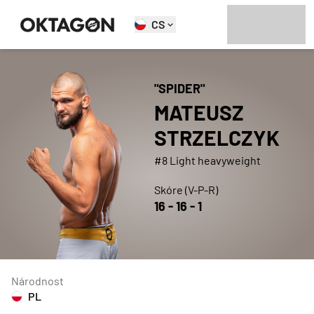
CS
"
SPIDER
"
MATEUSZ
STRZELCZYK
#8 Light heavyweight
Skóre (V-P-R)
16
-
16
-
1
Národnost
PL