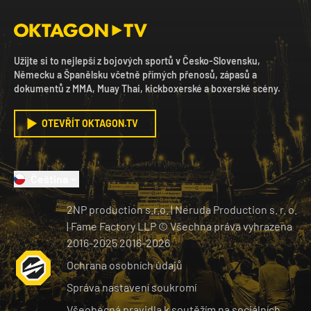
Užijte si to nejlepší z bojových sportů v Česko-Slovensku,
Německu a Španělsku včetně přímých přenosů, zápasů a
dokumentů z MMA, Muay Thai, kickboxerské a boxerské scény.
OTEVŘÍT OKTAGON.TV
Čeština
2NP production s.r.o.
|
Neruda Production s. r. o.
| Fame Factory LLP © Všechna práva vyhrazena
2016-2025
2016-
2026
Ochrana osobních údajů
Správa nastavení soukromí
Všeobecná pravidla k soutěžím na sociálních