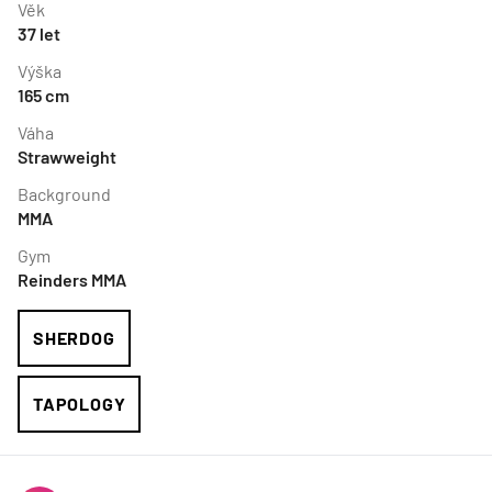
Věk
37
let
Výška
165
cm
Váha
Strawweight
Background
MMA
Gym
Reinders MMA
SHERDOG
TAPOLOGY