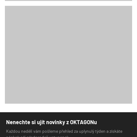
Nenechte si ujít novinky z OKTAGONu
Každou neděli vám pošleme přehled za uplynulý týden a získáte