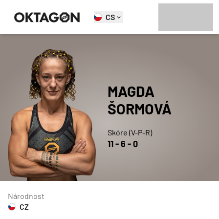
CS
MAGDA
ŠORMOVÁ
Skóre (V-P-R)
11
-
6
-
0
Národnost
CZ