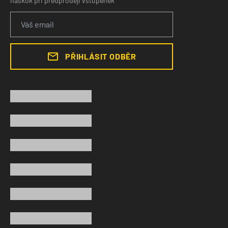
náskok při předprodeji vstupenek
PŘIHLÁSIT ODBĚR