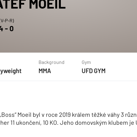
ATEF
MOEIL
(V-P-R)
4
-
0
Background
Gym
yweight
MMA
UFD GYM
„Boss“ Moeil byl v roce 2019 králem těžké váhy 3 růz
výher 11 ukončení, 10 KO. Jeho domovským klubem je U