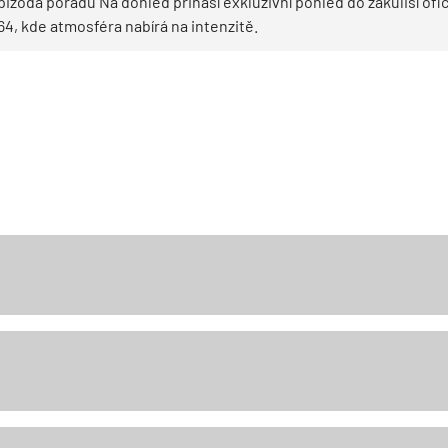
pizoda pořadu Na dohled přináší exkluzivní pohled do zákulisí ofic
, kde atmosféra nabírá na intenzitě.