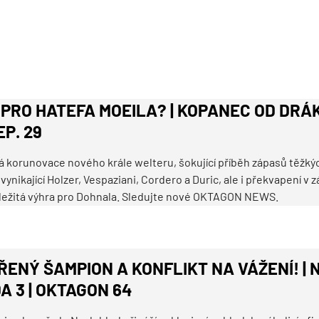
 PRO HATEFA MOEILA? | KOPANEC OD DRÁ
P. 29
á korunovace nového krále welteru, šokující příběh zápasů těžký
ynikající Holzer, Vespaziani, Cordero a Duric, ale i překvapení v 
ležitá výhra pro Dohnala. Sledujte nové OKTAGON NEWS.
ENÝ ŠAMPION A KONFLIKT NA VÁŽENÍ! | 
A 3 | OKTAGON 64