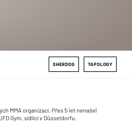
SHERDOG
TAPOLOGY
ných MMA organizací. Přes 5 let nenašel
FD Gym, sídlící v Düsseldorfu.