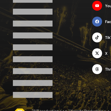
Yo
Fa
Tik
X
Th
2NP production s.r.o.
|
Neruda Production s. r