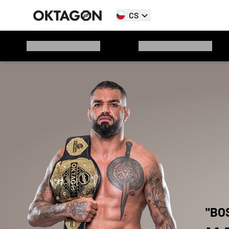
CS
"
BO