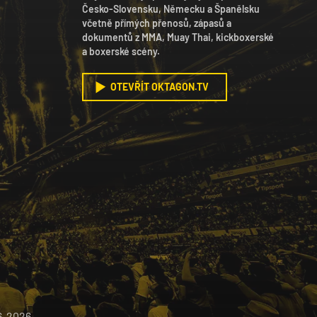
Česko-Slovensku, Německu a Španělsku
včetně přímých přenosů, zápasů a
dokumentů z MMA, Muay Thai, kickboxerské
a boxerské scény.
OTEVŘÍT OKTAGON.TV
6-
2026