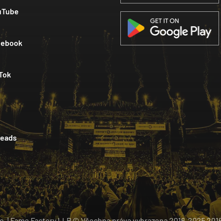
uTube
cebook
Tok
reads
. o. | Fame Factory LLP © Všechna práva vyhrazena 2016-2025
201