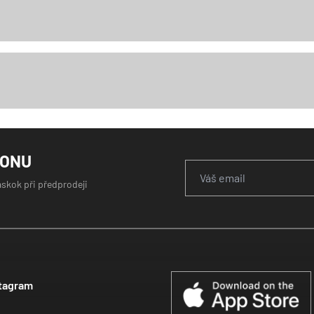
GONU
áskok při předprodeji
tagram