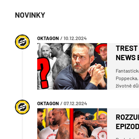
NOVINKY
OKTAGON
/ 10.12.2024
TREST
NEWS E
Fantastick
Poppecka, v
životně dů
OKTAGON
/ 07.12.2024
ROZZUŘ
EPIZOD