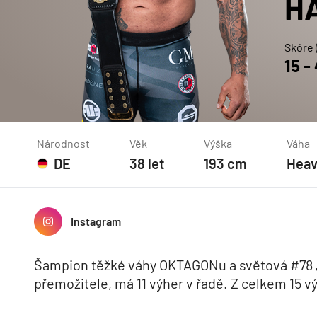
H
Skóre 
15
-
Národnost
Věk
Výška
Váha
DE
38
let
193
cm
Heav
Instagram
Šampion těžké váhy OKTAGONu a světová #78
přemožitele, má 11 výher v řadě. Z celkem 15 