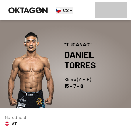
CS
"
TUCANÃO
"
DANIEL
TORRES
Skóre (V-P-R)
15
-
7
-
0
Národnost
AT