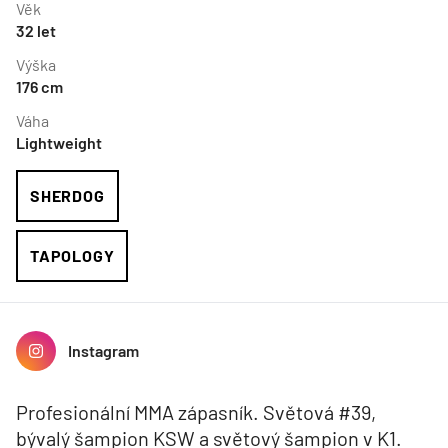
Věk
32
let
Výška
176
cm
Váha
Lightweight
SHERDOG
TAPOLOGY
Instagram
Profesionální MMA zápasník. Světová #39,
bývalý šampion KSW a světový šampion v K1.