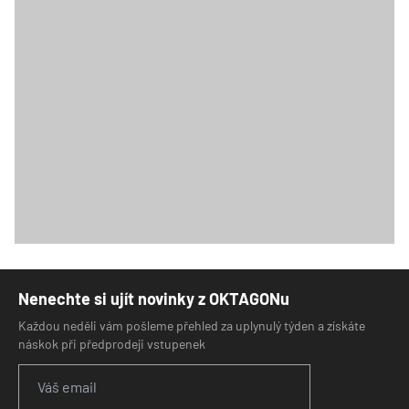
Nenechte si ujít novinky z OKTAGONu
Každou neděli vám pošleme přehled za uplynulý týden a získáte
náskok při předprodeji vstupenek