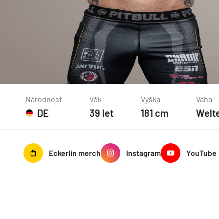
Národnost
Věk
Výška
Váha
DE
39
let
181
cm
Welt
Eckerlin
merch
Instagram
YouTube