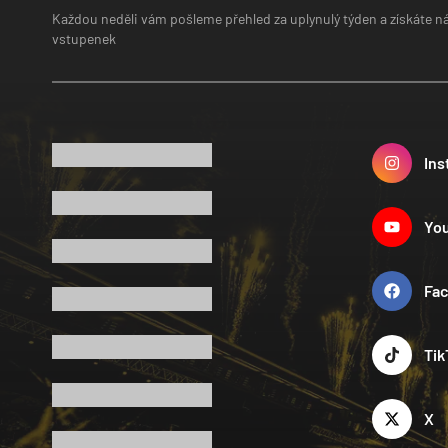
Každou neděli vám pošleme přehled za uplynulý týden a získáte n
vstupenek
Ins
Yo
Fa
Tik
X