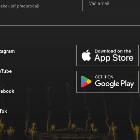
áskok při předprodeji
tagram
uTube
cebook
Tok