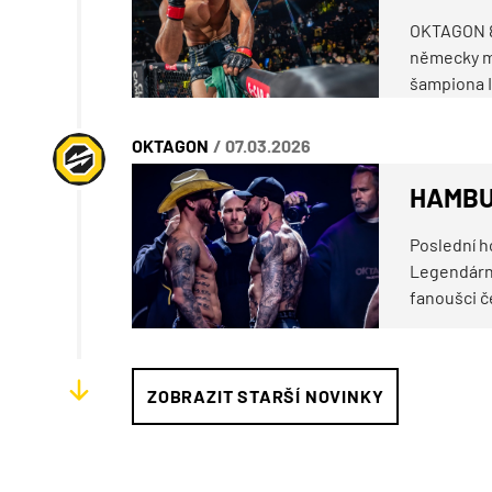
OKTAGON 85
německy ml
šampiona I
OKTAGON
/ 07.03.2026
HAMBU
Poslední h
Legendární
fanoušci č
ZOBRAZIT STARŠÍ NOVINKY