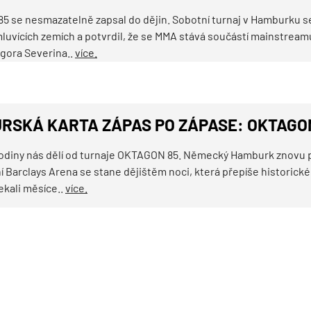
 se nesmazatelně zapsal do dějin. Sobotní turnaj v Hamburku se 
uvících zemích a potvrdil, že se MMA stává součástí mainstreamu
gora Severina..
více.
RSKÁ KARTA ZÁPAS PO ZÁPASE: OKTAGO
odiny nás dělí od turnaje OKTAGON 85. Německý Hamburk znovu př
 Barclays Arena se stane dějištěm noci, která přepíše historické 
ekali měsíce..
více.