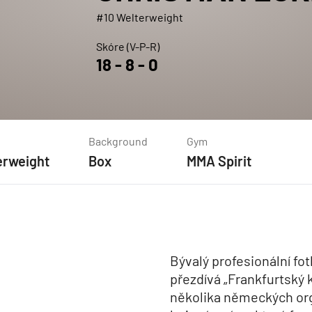
#10 Welterweight
Skóre (V-P-R)
18
-
8
-
0
Background
Gym
erweight
Box
MMA Spirit
Bývalý profesionální fot
přezdívá „Frankfurtský 
několika německých org