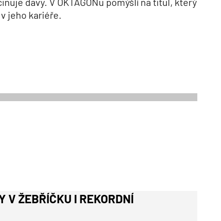
cinuje davy. V OKTAGONu pomýšlí na titul, který
v jeho kariéře.
 V ŽEBŘÍČKU I REKORDNÍ