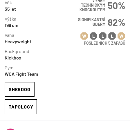
VÝHRY
Věk
50
%
TECHNICKÝM
35
let
KNOCKOUTEM
Výška
82
%
SIGNIFIKANTNÍ
ÚDERY
196
cm
Váha
W
L
L
L
W
Heavyweight
POSLEDNÍCH 5 ZÁPASŮ
Background
Kickbox
Gym
WCA Fight Team
SHERDOG
TAPOLOGY