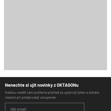
Nenechte si ujít novinky z OKTAGONu
Každou neděli vám pošleme přehled za uplynulý týden a získáte
náskok při předprodeji vstupenek