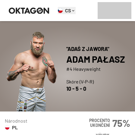
CS
"
ADAŚ Z JAWORA
"
ADAM
PAŁASZ
#4 Heavyweight
Skóre (V-P-R)
10
-
5
-
0
75
%
Národnost
PROCENTO
UKONČENÍ
PL