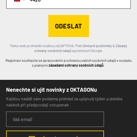
ODESLAT
Tento web je chráněn službou reCAPTCHA. Platí
Smluvní podmínky
&
Zásady
ochrany osobních údajů
společnosti Google
.
Registrací souhlasíte se zpracováním a ochranou vašich osobních údajů v souladu
s platnými
zásadami ochrany osobních údajů
.
Nenechte si ujít novinky z OKTAGONu
Každou neděli vám pošleme přehled za uplynulý týden a získáte
náskok při předprodeji vstupenek