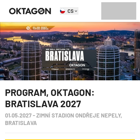
CS
PROGRAM
,
OKTAGON:
BRATISLAVA 2027
01.05.2027
-
ZIMNÍ STADION ONDŘEJE NEPELY,
BRATISLAVA