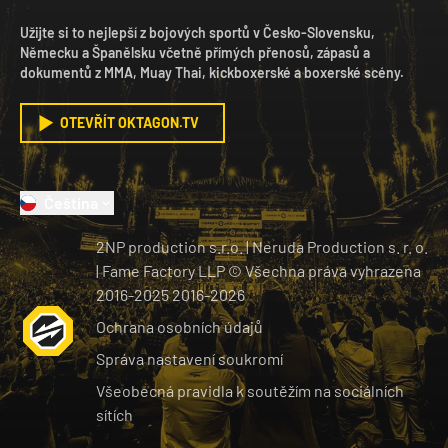
Užijte si to nejlepší z bojových sportů v Česko-Slovensku,
Německu a Španělsku včetně přímých přenosů, zápasů a
dokumentů z MMA, Muay Thai, kickboxerské a boxerské scény.
OTEVŘÍT OKTAGON.TV
Čeština
2NP production s.r.o.
|
Neruda Production s. r. o.
| Fame Factory LLP © Všechna práva vyhrazena
2016-2025
2016-
2026
Ochrana osobních údajů
Správa nastavení soukromí
Všeobecná pravidla k soutěžím na sociálních
sítích