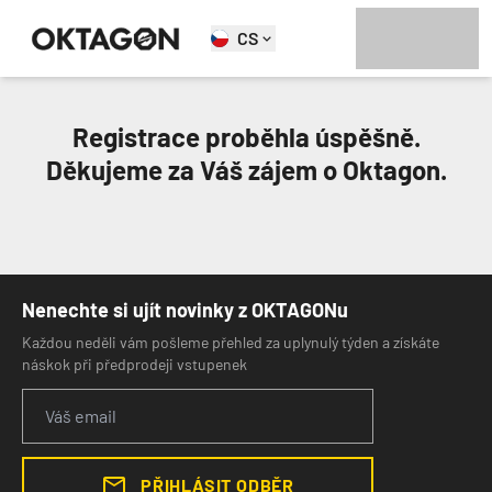
CS
Registrace proběhla úspěšně.
Děkujeme za Váš zájem o Oktagon.
Nenechte si ujít novinky z OKTAGONu
Každou neděli vám pošleme přehled za uplynulý týden a získáte
náskok při předprodeji vstupenek
PŘIHLÁSIT ODBĚR