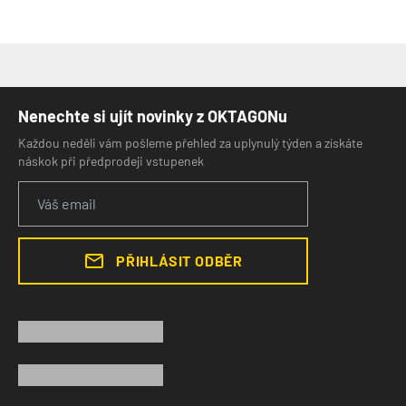
Nenechte si ujít novinky z OKTAGONu
Každou neděli vám pošleme přehled za uplynulý týden a získáte
náskok při předprodeji vstupenek
PŘIHLÁSIT ODBĚR