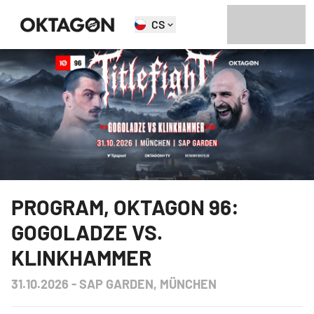
CS
PROGRAM
,
OKTAGON 96:
GOGOLADZE VS.
KLINKHAMMER
31.10.2026
-
SAP GARDEN, MÜNCHEN