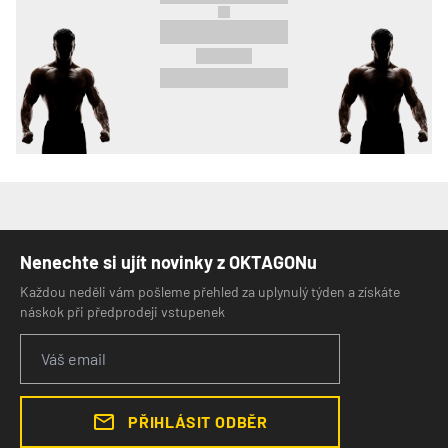
Nenechte si ujít novinky z OKTAGONu
Každou neděli vám pošleme přehled za uplynulý týden a získáte
náskok při předprodeji vstupenek
PŘIHLÁSIT ODBĚR