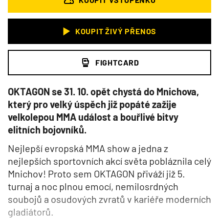
KOUPIT ŽIVÝ PŘENOS
FIGHTCARD
OKTAGON se 31. 10. opět chystá do Mnichova,
který pro velký úspěch již popáté zažije
velkolepou MMA událost a bouřlivé bitvy
elitních bojovníků.
Nejlepší evropská MMA show a jedna z
nejlepších sportovních akcí světa pobláznila celý
Mnichov! Proto sem OKTAGON přiváží již 5.
turnaj a noc plnou emocí, nemilosrdných
soubojů a osudových zvratů v kariéře moderních
gladiátorů.