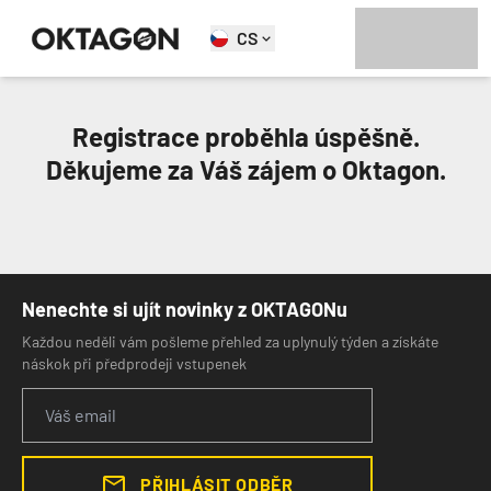
CS
Registrace proběhla úspěšně.
Děkujeme za Váš zájem o Oktagon.
Nenechte si ujít novinky z OKTAGONu
Každou neděli vám pošleme přehled za uplynulý týden a získáte
náskok při předprodeji vstupenek
PŘIHLÁSIT ODBĚR